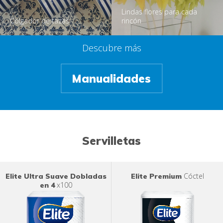
Lindas flores para cada
Colgador de tazas
rincón
Descubre más
Manualidades
Servilletas
Cóctel
Elite Ultra Suave Dobladas
Elite Premium
x100
en 4