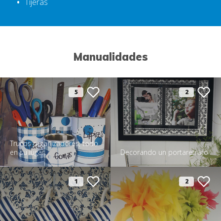
Tijeras
Manualidades
5
2
Trucos organizadores, todo
en su lugar.
Decorando un portaretrato
1
2