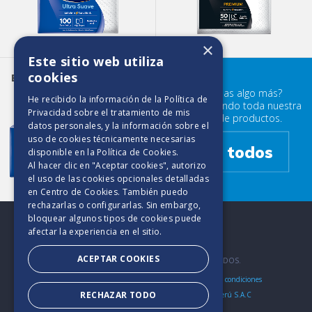
×
Este sitio web utiliza
cookies
Dobladas
Elite Ultra Suave
en 4
¿Buscabas algo más?
He recibido la información de la
Política de
Prueba mirando toda nuestra
Privacidad
sobre el tratamiento de mis
familia de productos.
datos personales, y la información sobre el
uso de cookies técnicamente necesarias
Ver todos
disponible en la
Política de Cookies
.
Al hacer clic en "Aceptar cookies", autorizo
el uso de las cookies opcionales detalladas
en Centro de Cookies. También puedo
rechazarlas o configurarlas. Sin embargo,
bloquear algunos tipos de cookies puede
afectar la experiencia en el sitio.
ACEPTAR COOKIES
2025. TODOS LOS DERECHOS RESERVADOS.
Políticas de Privacidad
Aviso de Cookies
Bases y condiciones
RECHAZAR TODO
Elite Perú es una marca de Productos Tissue del Perú S.A.C