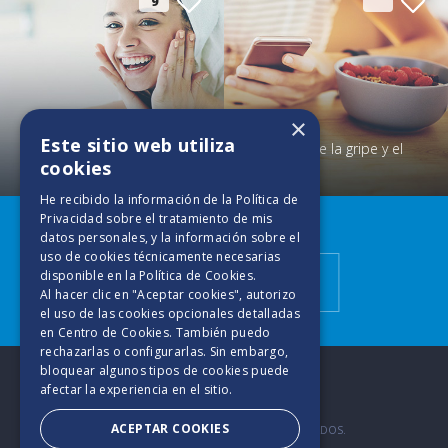
9
×
Este sitio web utiliza
Cuidados de la gripe y el
cookies
Consejos para una piel seca
resfrío
He recibido la información de la
Política de
Descubre más
Privacidad
sobre el tratamiento de mis
datos personales, y la información sobre el
uso de cookies técnicamente necesarias
disponible en la
Política de Cookies
.
Tips de Cuidado
Al hacer clic en "Aceptar cookies", autorizo
el uso de las cookies opcionales detalladas
en Centro de Cookies. También puedo
rechazarlas o configurarlas. Sin embargo,
bloquear algunos tipos de cookies puede
afectar la experiencia en el sitio.
ACEPTAR COOKIES
2025. TODOS LOS DERECHOS RESERVADOS.