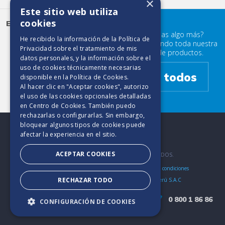
×
Este sitio web utiliza
cookies
Doble
Elite Cuidado Clásico
Hoja
¿Buscabas algo más?
He recibido la información de la
Política de
Prueba mirando toda nuestra
Privacidad
sobre el tratamiento de mis
familia de productos.
datos personales, y la información sobre el
uso de cookies técnicamente necesarias
Ver todos
disponible en la
Política de Cookies
.
Al hacer clic en "Aceptar cookies", autorizo
el uso de las cookies opcionales detalladas
en Centro de Cookies. También puedo
rechazarlas o configurarlas. Sin embargo,
bloquear algunos tipos de cookies puede
afectar la experiencia en el sitio.
ACEPTAR COOKIES
2025. TODOS LOS DERECHOS RESERVADOS.
Políticas de Privacidad
Aviso de Cookies
Bases y condiciones
RECHAZAR TODO
Elite Perú es una marca de Productos Tissue del Perú S.A.C
0 800 1 86 86
▼
CONFIGURACIÓN DE COOKIES