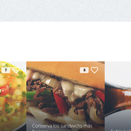
7
8
Conserva los sandwichs más