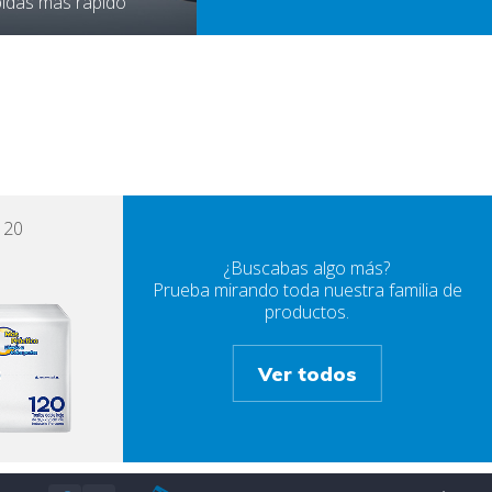
bidas más rápido
120
¿Buscabas algo más?
Prueba mirando toda nuestra familia de
productos.
Ver todos