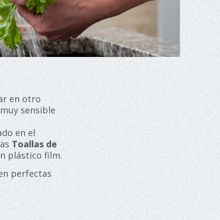
ar en otro
 muy sensible
ado en el
nas
Toallas de
 plástico film.
en perfectas