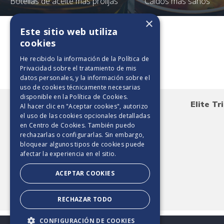
Botellas de aceite más prolijas
Caldos más sanos
×
Este sitio web utiliza
cookies
Toallas de papel
He recibido la información de la
Política de
Privacidad
sobre el tratamiento de mis
datos personales, y la información sobre el
uso de cookies técnicamente necesarias
disponible en la
Política de Cookies
.
Triple Hoja
Elite Triple Cuidado
Elite Tr
Al hacer clic en "Aceptar cookies", autorizo
el uso de las cookies opcionales detalladas
en Centro de Cookies. También puedo
rechazarlas o configurarlas. Sin embargo,
bloquear algunos tipos de cookies puede
afectar la experiencia en el sitio.
ACEPTAR COOKIES
RECHAZAR TODO
CONFIGURACIÓN DE COOKIES
2025. TODOS LOS