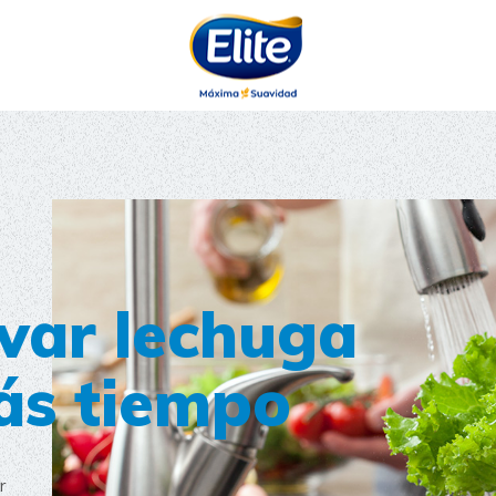
AYUDARTE?
var lechuga
ás tiempo
r