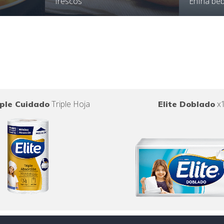
frescos
Enfría be
Triple Hoja
x
iple Cuidado
Elite Doblado