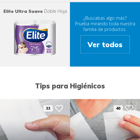
Doble Hoja
Elite Ultra Suave
¿Buscabas algo más?
Prueba mirando toda nuestra
familia de productos.
Ver todos
Tips para Higiénicos
33
40