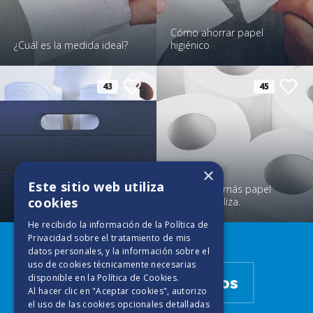
Cómo ahorrar papel
¿Cuál es la medida ideal?
higiénico
43
45
×
Este sitio web utiliza
Curiosidades del papel
El país que más papel
cookies
higiénico
higiénico utiliza.
He recibido la información de la
Política de
Descubre más
Privacidad
sobre el tratamiento de mis
datos personales, y la información sobre el
uso de cookies técnicamente necesarias
disponible en la
Política de Cookies
.
Tips para Higiénicos
Al hacer clic en "Aceptar cookies", autorizo
el uso de las cookies opcionales detalladas